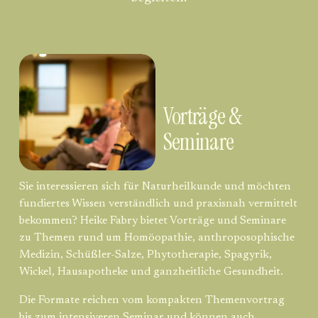
Vorträge & 
Seminare
Sie interessieren sich für Naturheilkunde und möchten 
fundiertes Wissen verständlich und praxisnah vermittelt 
bekommen? Heike Fabry bietet Vorträge und Seminare 
zu Themen rund um Homöopathie, anthroposophische 
Medizin, Schüßler-Salze, Phytotherapie, Spagyrik, 
Wickel, Hausapotheke und ganzheitliche Gesundheit.
Die Formate reichen vom kompakten Themenvortrag 
bis zum intensiveren Seminar und können auch 